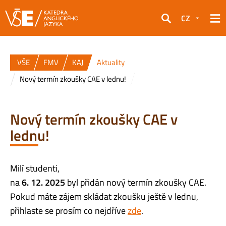
CZ
Hledat
VŠE
FMV
KAJ
Aktuality
Nový termín zkoušky CAE v lednu!
Nový termín zkoušky CAE v
lednu!
Milí studenti,
na
6. 12. 2025
byl přidán nový termín zkoušky CAE.
Pokud máte zájem skládat zkoušku ještě v lednu,
přihlaste se prosím co nejdříve
zde
.