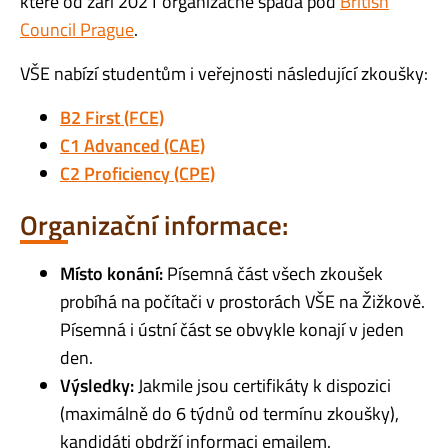
které od září 2021 organizačně spadá pod
British
Council Prague
.
VŠE nabízí studentům i veřejnosti následující zkoušky:
B2 First (FCE)
C1 Advanced (CAE)
C2 Proficiency (CPE)
Organizační informace:
Místo konání:
Písemná část všech zkoušek
probíhá na počítači v prostorách VŠE na Žižkově.
Písemná i ústní část se obvykle konají v jeden
den.
Výsledky:
Jakmile jsou certifikáty k dispozici
(maximálně do 6 týdnů od termínu zkoušky),
kandidáti obdrží informaci emailem.