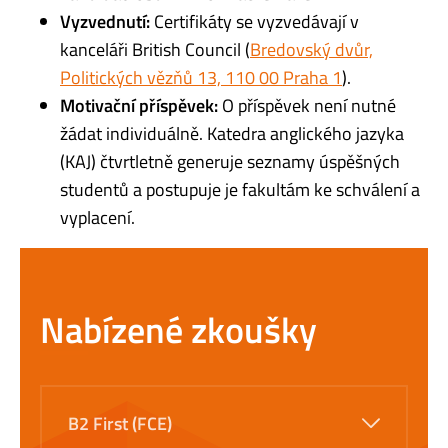
Vyzvednutí:
Certifikáty se vyzvedávají v
kanceláři British Council (
Bredovský dvůr,
Politických vězňů 13, 110 00 Praha 1
).
Motivační příspěvek:
O příspěvek není nutné
žádat individuálně. Katedra anglického jazyka
(KAJ) čtvrtletně generuje seznamy úspěšných
studentů a postupuje je fakultám ke schválení a
vyplacení.
Nabízené zkoušky
B2 First (FCE)